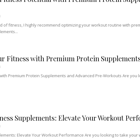
regular, Preto)
3
eld of fitness, I highly recommend optimizing your workout routine with 
ements...
ur Fitness with Premium Protein Supplement
3
 with Premium Protein Supplements and Advanced Pre-Workouts Are you look
ness Supplements: Elevate Your Workout Per
3
ements: Elevate Your Workout Performance Are you looking to take your wo