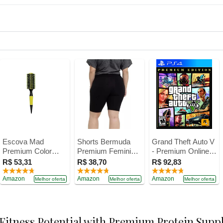
Escova Mad
Shorts Bermuda
Grand Theft Auto V
Premium Color
Premium Feminina
- Premium Online
Ceramic 27, Belliz,
Elástica Plus Size
Edition - Playstation
R$ 53,31
R$ 38,70
R$ 92,83
Amarelo/Preto
Cós Modelador e
4
Amazon
Alta Compressão
Amazon
Amazon
Melhor oferta
Melhor oferta
Melhor oferta
Suplex p
Exercícios Linha
Especial Wild (as2,
alpha, x_l, plus,
 Fitness Potential with Premium Protein Sup