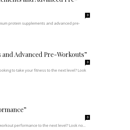
Vassoura para
carro e kit de
acessórios
0
premium protein supplements and advanced pre-
s and Advanced Pre-Workouts”
0
ing to take your fitness to the next level? Look
formance”
0
rkout performance to the next level? Look no...