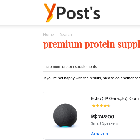
Posts
Home
Search
YMonetize
premium protein supp
If you're not happy with the results, please do another se
Echo (4ª Geração): Com s
R$ 749,00
Smart Speakers
Amazon