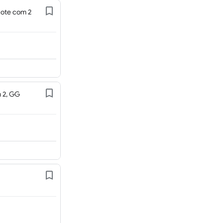
cote com 2
 2, GG