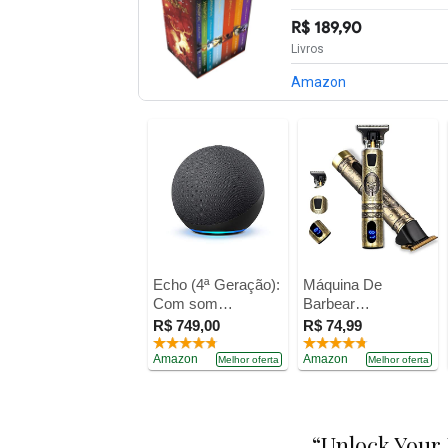
R$ 189,90
Livros
Amazon
Echo (4ª Geração):
Máquina De
Com som
Barbear
premium, hub de
Profissional com
R$ 749,00
R$ 74,99
casa inteligente e
Led Original
Alexa - Cor Preta
Amazon
Premium Ultra
Amazon
Melhor oferta
Melhor oferta
Afiada Bivolt
“Unlock Your