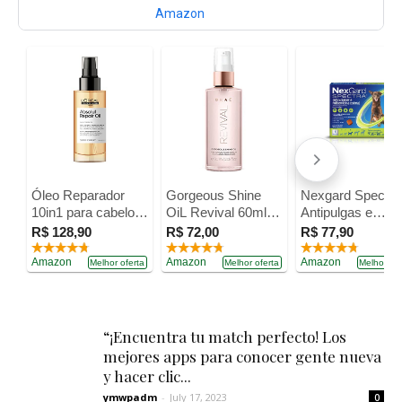
Amazon
Óleo Reparador
Gorgeous Shine
Nexgard Spectra
10in1 para cabelos
OiL Revival 60ml
Antipulgas e
finos e ressecados
Reparador - Braé
Carrapatos para
R$ 128,90
R$ 72,00
R$ 77,90
Absolut Repair
Cães de 7,6 a
Gold Quinoa 90 ml
Amazon
Amazon
15kg, Marrom
Amazon
Melhor oferta
Melhor oferta
Melhor ofe
L'Oréal
Professionnel
“¡Encuentra tu match perfecto! Los
mejores apps para conocer gente nueva
y hacer clic...
ymwpadm
-
July 17, 2023
0