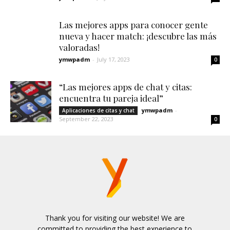
Las mejores apps para conocer gente
nueva y hacer match: ¡descubre las más
valoradas!
ymwpadm
-
July 17, 2023
0
“Las mejores apps de chat y citas:
encuentra tu pareja ideal”
ymwpadm
-
Aplicaciones de citas y chat
September 22, 2023
0
Thank you for visiting our website! We are
committed to providing the best experience to