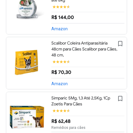
até 8kg
R$ 144,00
Amazon
Scalibor Coleira Antiparasitária
48cm para Cães Scalibor para Cães,
48 cm,
R$ 70,30
Amazon
Simparic 5Mg, 1,3 Até 2,5Kg, 1Cp
Zoetis Para Cães
R$ 62,48
Remédios para cães